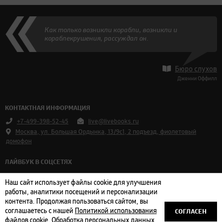
Как только возникли корабли, возникли и
кораблекрушения, рассуждал он.
Бюро слухов
Дженни Оффилл
КОНТАКТНАЯ ИНФОРМАЦИЯ
+7-499-398-52-45
live@livebooks.ru
Москва, ул. Большая Ордынка, 13/9с1, 2 подъезд, фиолетовый
домофон
ЛАЙВБУК В СОЦСЕТЯХ
Vkontakte
Наш сайт использует файлы cookie для улучшения
Telegram
работы, аналитики посещений и персонализации
контента. Продолжая пользоваться сайтом, вы
СОГЛАСЕН
соглашаетесь с нашей
Политикой использования
Оплата и доставка
|
Пользовательское соглашение
|
Политика
файлов cookie
. Обработка персональных данных