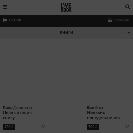
English
Корзина
КНИГИ
Паоло Дельмастро
Шан Хьюз
Первый ящик
Никаких
снизу
понедельников
₽
₽
720
700