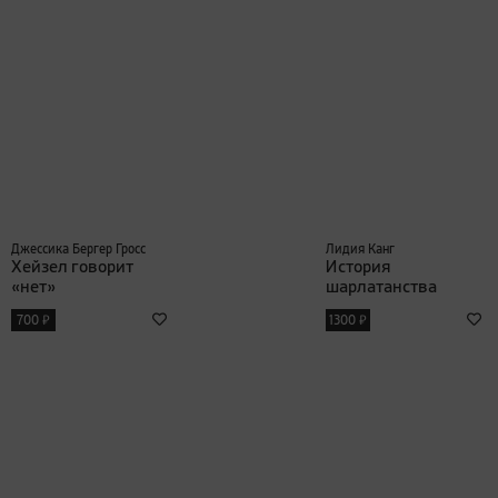
Джессика Бергер Гросс
Лидия Канг
Хейзел говорит
История
«нет»
шарлатанства
₽
₽
700
1300