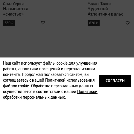
Ольга Серова
Малахи Таллак
Называется
Чудесной
«счастье»
Атлантики вальс
₽
₽
550
620
Наш сайт использует файлы cookie для улучшения
работы, аналитики посещений и персонализации
контента. Продолжая пользоваться сайтом, вы
СОГЛАСЕН
соглашаетесь с нашей
Политикой использования
файлов cookie
. Обработка персональных данных
осуществляется в соответствии с нашей
Политикой
Молли Эйткен
Джин Ханфф Корелиц
обработки персональных данных
.
Пылать мне ярко
Комплект
«Сюжет» и
₽
560
«Сиквел»
₽
1000