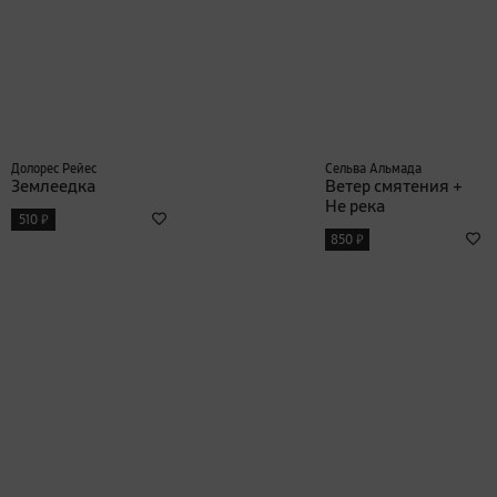
Долорес Рейес
Сельва Альмада
Землеедка
Ветер смятения +
Не река
₽
510
₽
850