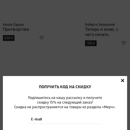
Нелла Ларсен
Роберто Эмануэлли
Притворство
Теперь я знаю, с
чего начать
₽
600
₽
510
ПОЛУЧИТЬ КОД НА СКИДКУ
Подпишитесь на нашу рассылку и получите
скидку 15% на следующий заказ!
Скидка не распространяется на товары из раздела «Мерч».
Лена Буркова
Элиот Стайн
E-mail
И было это так (с
Хранители чудес
автографом)
₽
800