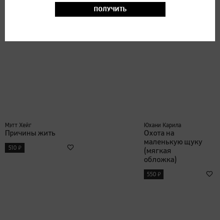
₽
450
ПОЛУЧИТЬ
Мэтт Хейг
Юхани Карила
Причины жить
Охота на
маленькую щуку
₽
510
(мягкая
обложка)
₽
550