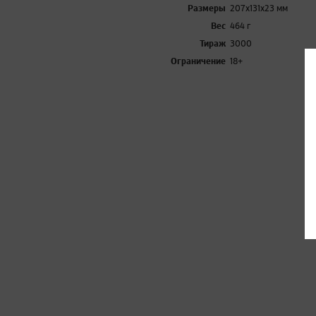
Размеры
207x131x23 мм
Вес
464 г
Тираж
3000
Ограничение
18+