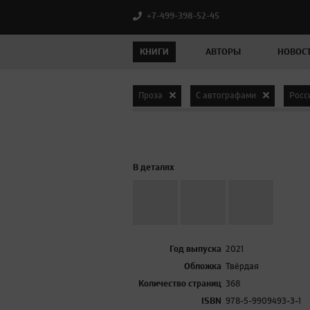
+7-499-398-52-45
КНИГИ
АВТОРЫ
НОВОС
Проза
С автографами
Росс
В деталях
Год выпуска
2021
Обложка
Твёрдая
Количество страниц
368
ISBN
978-5-9909493-3-1