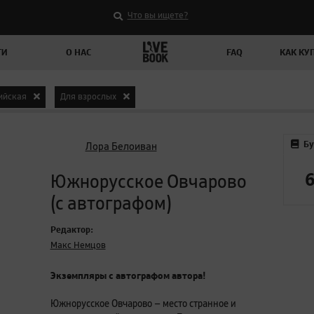
Что вы ищете?
ТИ
О НАС
FAQ
КАК КУ
ийская
Для взрослых
Бу
Лора Белоиван
Южнорусское Овчарово
(с автографом)
Редактор:
Макс Немцов
Экземпляры с автографом автора!
Южнорусское Овчарово — место странное и