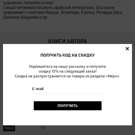
художник, писатель и поэт.
Самый читаемый писатель арабской литературы. Его книги
сравнивают с книгами Ницще, Экзюпери, Коэльо, Ричарда Баха,
Даниила Андреева и др
КНИГИ АВТОРА
ПОЛУЧИТЬ КОД НА СКИДКУ
Подпишитесь на нашу рассылку и получите
скидку 15% на следующий заказ!
Скидка не распространяется на товары из раздела «Мерч».
E-mail
ПОЛУЧИТЬ
Халиль Джебран
Пророк
₽
550