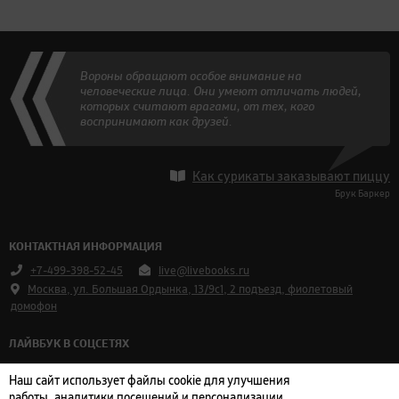
Вороны обращают особое внимание на
человеческие лица. Они умеют отличать людей,
которых считают врагами, от тех, кого
воспринимают как друзей.
Как сурикаты заказывают пиццу
Брук Баркер
КОНТАКТНАЯ ИНФОРМАЦИЯ
+7-499-398-52-45
live@livebooks.ru
Москва, ул. Большая Ордынка, 13/9с1, 2 подъезд, фиолетовый
домофон
ЛАЙВБУК В СОЦСЕТЯХ
Vkontakte
Наш сайт использует файлы cookie для улучшения
Telegram
работы, аналитики посещений и персонализации