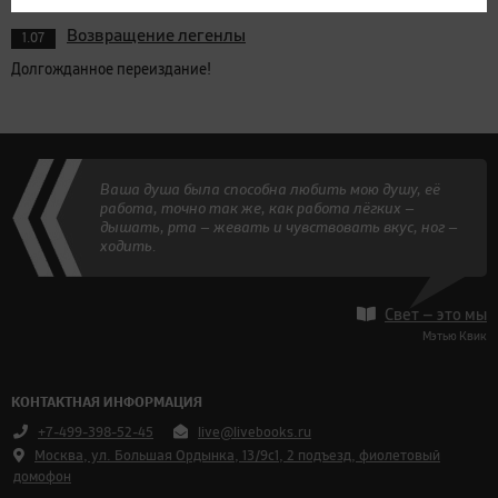
Возвращение легенлы
1.07
Долгожданное переиздание!
Ваша душа была способна любить мою душу, её
работа, точно так же, как работа лёгких —
дышать, рта — жевать и чувствовать вкус, ног —
ходить.
Свет — это мы
Мэтью Квик
КОНТАКТНАЯ ИНФОРМАЦИЯ
+7-499-398-52-45
live@livebooks.ru
Москва, ул. Большая Ордынка, 13/9с1, 2 подъезд, фиолетовый
домофон