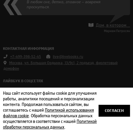
В любом сне, детка, главное — вовремя
проснуться.
Дом, в котором...
Мариам Петросян
КОНТАКТНАЯ ИНФОРМАЦИЯ
+7-499-398-52-45
live@livebooks.ru
Москва, ул. Большая Ордынка, 13/9с1, 2 подъезд, фиолетовый
домофон
ЛАЙВБУК В СОЦСЕТЯХ
Vkontakte
Наш сайт использует файлы cookie для улучшения
Telegram
работы, аналитики посещений и персонализации
контента. Продолжая пользоваться сайтом, вы
СОГЛАСЕН
соглашаетесь с нашей
Политикой использования
Оплата и доставка
|
Пользовательское соглашение
|
Политика
файлов cookie
. Обработка персональных данных
конфиденциальности
осуществляется в соответствии с нашей
Политикой
© 2004–2026 Издательство Лайвбук. Все права защищены.
обработки персональных данных
.