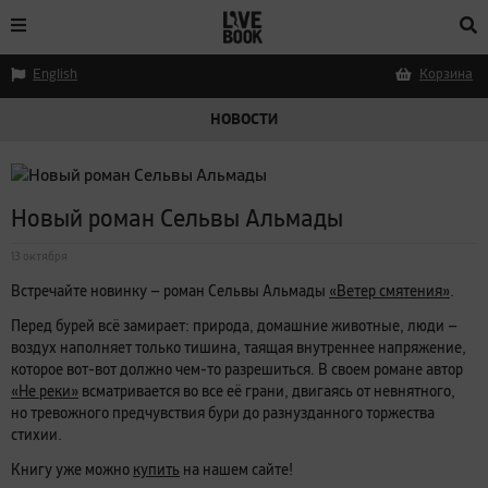
English
Корзина
НОВОСТИ
Новый роман Сельвы Альмады
13 октября
Встречайте новинку — роман Сельвы Альмады
«Ветер смятения»
.
Перед бурей всё замирает: природа, домашние животные, люди —
воздух наполняет только тишина, таящая внутреннее напряжение,
которое вот-вот должно чем-то разрешиться. В своем романе автор
«Не реки»
всматривается во все её грани, двигаясь от невнятного,
но тревожного предчувствия бури до разнузданного торжества
стихии.
Книгу уже можно
купить
на нашем сайте!