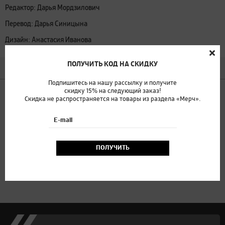
Редактор: Дарья Мордзилович
Перевод: Дарья Синицына
Дизайн: Анастасия Иванова
ПОЛУЧИТЬ КОД НА СКИДКУ
ДРУГИЕ НОВОСТИ
Подпишитесь на нашу рассылку и получите
С днём рождения, Мэтт!
3.07
скидку 15% на следующий заказ!
Скидка не распространяется на товары из раздела «Мерч».
Поздравляем любимого автора
E-mail
Куда сходить на этой неделе?
2.07
Едем в Иваново и Свободный
ПОЛУЧИТЬ
Возвращение легенлы
1.07
Долгожданное переиздание!