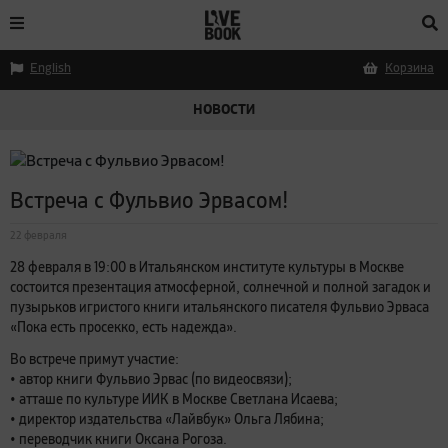
English
Корзина
НОВОСТИ
Встреча с Фульвио Эрвасом!
22 февраля
28 февраля в 19:00 в Итальянском институте культуры в Москве
состоится презентация атмосферной, солнечной и полной загадок и
пузырьков игристого книги итальянского писателя Фульвио Эрваса
«Пока есть просекко, есть надежда».
Во встрече примут участие:
• автор книги Фульвио Эрвас (по видеосвязи);
• атташе по культуре ИИК в Москве Светлана Исаева;
• директор издательства «Лайвбук» Ольга Лябина;
• переводчик книги Оксана Рогоза.