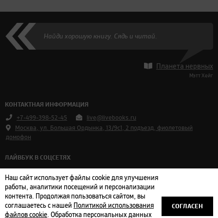
Найди хорошую книгу. Сядь и читай.
Планета нервных
Мэтт Хейг
КОНТАКТНАЯ ИНФОРМАЦИЯ
+7-499-398-52-45
live@livebooks.ru
Москва, ул. Большая Ордынка, 13/9с1, 2 подъезд, фиолетовый
домофон
ЛАЙВБУК В СОЦСЕТЯХ
Vkontakte
Наш сайт использует файлы cookie для улучшения
Telegram
работы, аналитики посещений и персонализации
контента. Продолжая пользоваться сайтом, вы
СОГЛАСЕН
соглашаетесь с нашей
Политикой использования
Оплата и доставка
|
Пользовательское соглашение
|
Политика
файлов cookie
. Обработка персональных данных