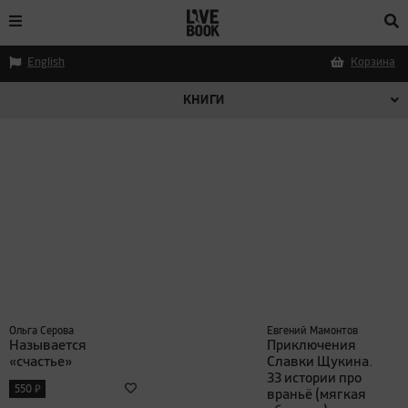
English
Корзина
КНИГИ
Ольга Серова
Евгений Мамонтов
Называется
Приключения
«счастье»
Славки Щукина.
33 истории про
₽
550
враньё (мягкая