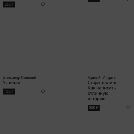
₽
500
Александр Троицкий
Кэролайн Лоуренс
Успевай
Сторителлинг.
Как написать
₽
400
отличную
историю
₽
500