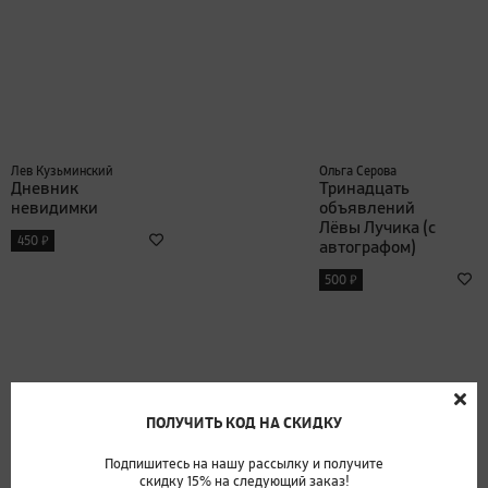
Лев Кузьминский
Ольга Серова
Дневник
Тринадцать
невидимки
объявлений
Лёвы Лучика (с
₽
450
автографом)
₽
500
ПОЛУЧИТЬ КОД НА СКИДКУ
Подпишитесь на нашу рассылку и получите
скидку 15% на следующий заказ!