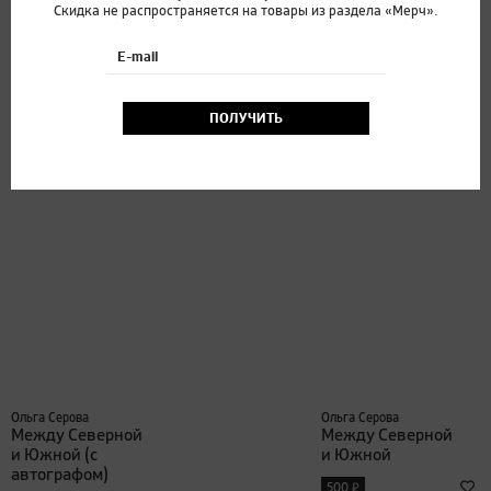
Скидка не распространяется на товары из раздела «Мерч».
E-mail
Ольга Серова
Брук Баркер
Тринадцать
Как сурикаты
объявлений
заказывают
ПОЛУЧИТЬ
Лёвы Лучика
пиццу
₽
₽
500
600
Ольга Серова
Ольга Серова
Между Северной
Между Северной
и Южной (с
и Южной
автографом)
₽
500