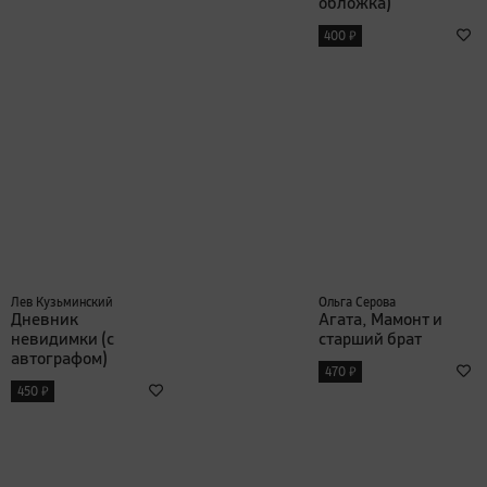
обложка)
₽
400
Лев Кузьминский
Ольга Серова
Дневник
Агата, Мамонт и
невидимки (с
старший брат
автографом)
₽
470
₽
450