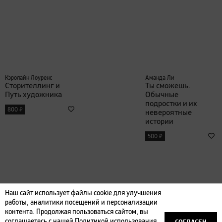
Кэролайн Лоуренс
Аманда Ли
Сторителлинг и
Ты сможешь.
Путь художника
Обычные
подростки и их
₽
800
невероятные
истории
₽
500
Наш сайт использует файлы cookie для улучшения
работы, аналитики посещений и персонализации
контента. Продолжая пользоваться сайтом, вы
СОГЛАСЕН
соглашаетесь с нашей
Политикой использования