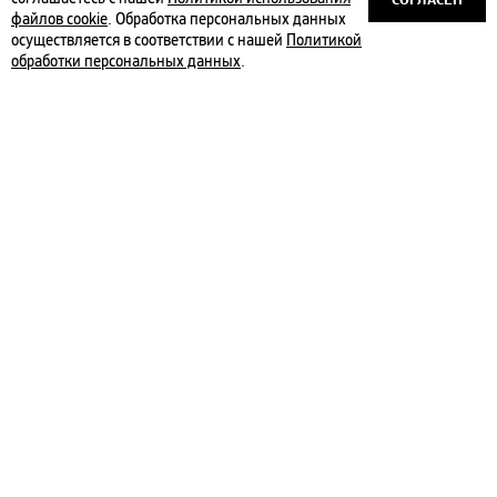
файлов cookie
. Обработка персональных данных
осуществляется в соответствии с нашей
Политикой
обработки персональных данных
.
Лев Оборин
Брук Баркер
Солнечная
Грустные факты о
система.
детёнышах
Космические
₽
550
стихи и научные
комментарии
₽
450
Нил Гейман
Брук Баркер