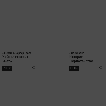
Джессика Бергер Гросс
Лидия Канг
Хейзел говорит
История
«нет»
шарлатанства
₽
₽
700
1300