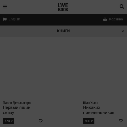
English
Корзина
КНИГИ
Паоло Дельмастро
Шан Хьюз
Первый ящик
Никаких
снизу
понедельников
₽
₽
720
700