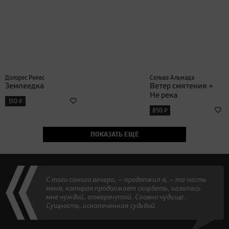
Долорес Рейес
Сельва Альмада
Землеедка
Ветер смятения +
Не река
₽
510
₽
850
ПОКАЗАТЬ ЕЩЁ
С того самого вечера, — продолжил я, — та часть
меня, которая продолжает скорбеть, казалась
мне чуждой, отвергнутой. Словно чудище.
Сущность, искалеченная судьбой.