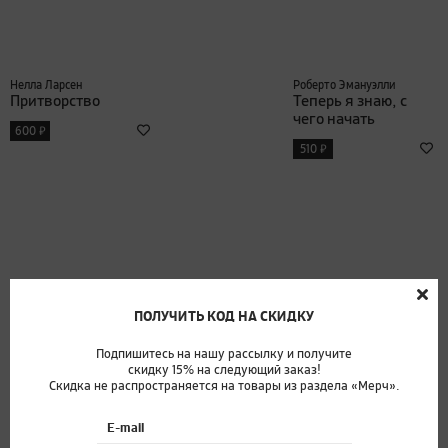
Нелла Ларсен
Роберто Эмануэлли
Притворство
Теперь я знаю, с
чего начать
₽
600
₽
510
ПОЛУЧИТЬ КОД НА СКИДКУ
Подпишитесь на нашу рассылку и получите
скидку 15% на следующий заказ!
Скидка не распространяется на товары из раздела «Мерч».
Лена Буркова
Элиот Стайн
И было это так (с
Хранители чудес
E-mail
автографом)
₽
800