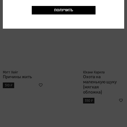
₽
450
ПОЛУЧИТЬ
Мэтт Хейг
Юхани Карила
Причины жить
Охота на
маленькую щуку
₽
510
(мягкая
обложка)
₽
550